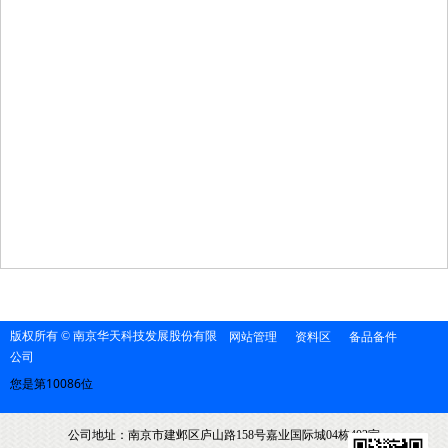
版权所有 © 南京华天科技发展股份有限
网站管理
资料区
备品备件
公司
您是第10086位
公司地址：南京市建邺区庐山路158号嘉业国际城04栋402室