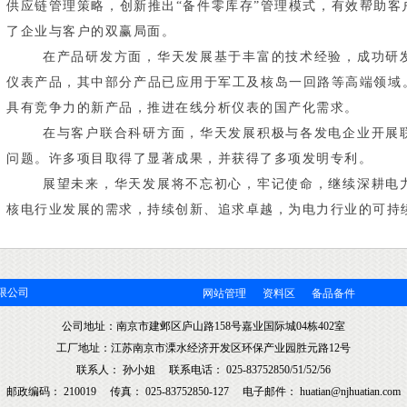
供应链管理策略，创新推出“备件零库存”管理模式，有效帮助
了企业与客户的双赢局面。
在产品研发方面，华天发展基于丰富的技术经验，成功研发
仪表产品，其中部分产品已应用于军工及核岛一回路等高端领域
具有竞争力的新产品，推进在线分析仪表的国产化需求。
在与客户联合科研方面，华天发展积极与各发电企业开展联
问题。许多项目取得了显著成果，并获得了多项发明专利。
展望未来，华天发展将不忘初心，牢记使命，继续深耕电力
核电行业发展的需求，持续创新、追求卓越，为电力行业的可持
限公司
网站管理
资料区
备品备件
公司地址：南京市建邺区庐山路158号嘉业国际城04栋402室
工厂地址：江苏南京市溧水经济开发区环保产业园胜元路12号
联系人： 孙小姐 联系电话： 025-83752850/51/52/56
邮政编码： 210019 传真： 025-83752850-127 电子邮件： huatian@njhuatian.com